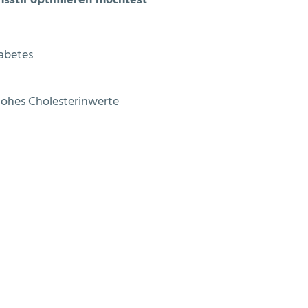
sstil optimieren möchtest
iabetes
 hohes Cholesterinwerte