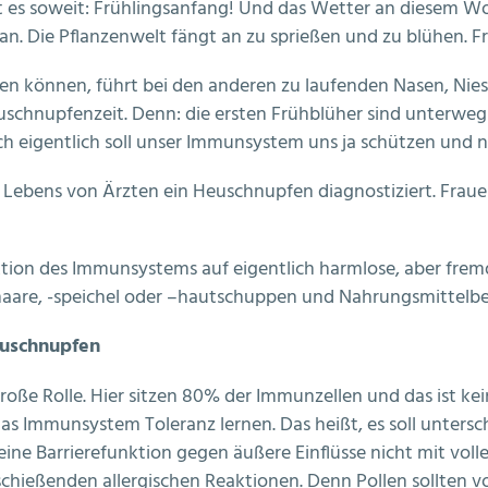
t es soweit: Frühlingsanfang! Und das Wetter an diesem 
n. Die Pflanzenwelt fängt an zu sprießen und zu blühen. Fr
ßen können, führt bei den anderen zu laufenden Nasen, N
Heuschnupfenzeit. Denn: die ersten Frühblüher sind unter
 eigentlich soll unser Immunsystem uns ja schützen und n
 Lebens von Ärzten ein Heuschnupfen diagnostiziert. Frauen 
aktion des Immunsystems auf eigentlich harmlose, aber frem
rhaare, -speichel oder –hautschuppen und Nahrungsmittelbes
euschnupfen
ße Rolle. Hier sitzen 80% der Immunzellen und das ist kein 
 das Immunsystem Toleranz lernen. Das heißt, es soll unte
seine Barrierefunktion gegen äußere Einflüsse nicht mit vol
chießenden allergischen Reaktionen. Denn Pollen sollten v